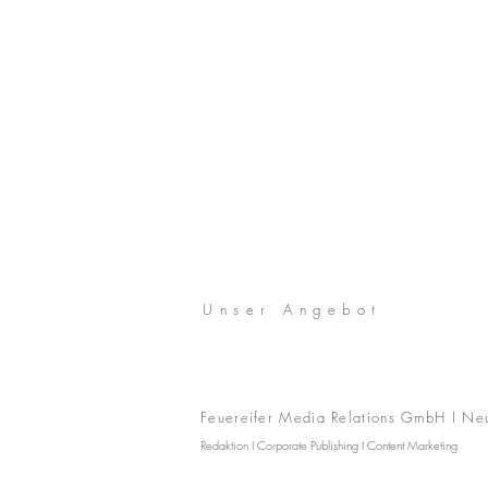
Unser Angebot
Feuereifer Media Relations GmbH I
Neu
Redaktion I Corporate Publishing I Content Marketing