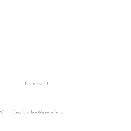
Kontakt
2811
I
Email:
office@feuereifer.at