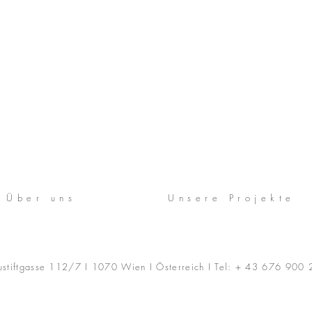
Über uns
Unsere Projekte
stiftgasse 112/7 I 1070 Wien I Österreich I
Tel:
+ 43 676 900 