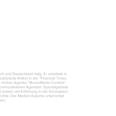
ch und Deutschland tätig. Er arbeitete in
blizierte Artikel in der "Financial Times
r Kölner Agentur "BrunoMedia Content“.
n kommunikativen Agenden. Spezialgebiete
t zudem viel Erfahrung in der Konzeption
chte. Der Medien-Experte unterrichtet
ien.