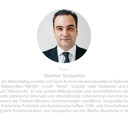
Partner
Stephan Scoppetta
 als Wirtschaftsjournalist und auch Kommunikationsberater in Österrei
eitschriften "NEWS“, "profil", "trend", "Capital“ oder "Geldidee" und pu
uch "Wissen.de". Er war zudem Mitbegründer und Geschäftsführer de
ppetta zahlreiche nationale und internationale Unternehmen bei ihre
 Bereich die Themen Banken, Versicherungen und Börse. Scoppetta ha
blishing-Produkte wie Kundenzeitschriften, CSR- und Geschäftsberi
egrierte Kommunikation und Konzeption an der Werbe Akademie in W