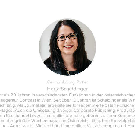
Geschäftsführung, Partner
Herta Scheidinger
ehr als 20 Jahren in verschiedensten Funktionen in der österreichischen
gentur Contrast in Wien. Seit über 10 Jahren ist Scheidinger als Wir
h tätig. Als Journalistin arbeitete sie für renommierte österreichisch
erlages. Auch die Umsetzung diverser Corporate Publishing-Produkt
m Buchhandel bis zur Immobilienbranche gehören zu ihren Kompetenz
m der größten Wochenmagazine Österreichs, tätig. Ihre Spezialgebiet
men Arbeitsrecht, Mietrecht und Immobilien, Versicherungen und Han